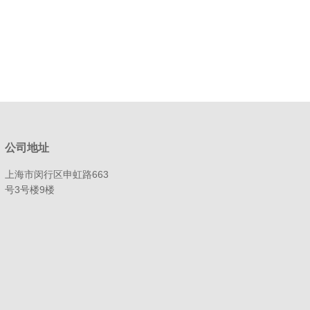
公司地址
上海市闵行区申虹路663
号3号楼9楼