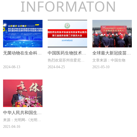
INFORMATON
无菌动物在生命科学
中国医药生物技术协
全球最大新冠疫苗车
热烈欢迎苏州倍爱尼科
文章来源：中国生物
研究中的应用太湖湾
会生物安全专业委员
间封顶
技有限公司总经理刘杉
2024-08-13
2024-04-25
2021-05-10
论坛
会第三届委员会第二
林成为中国医药生物技
术协会生物安全专业委
次委员大会
员会新增补委员!!!
中华人民共和国生物
来源：光明网-《光明日
安全法
报》
2021-04-16